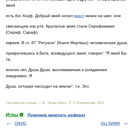
змей
есть бог Хнуф. Добрый змей носил
крест
жизни на шее, или
свисающим изо рта. Крылатые змии стали Серафимами
(Сераф, Сараф)
евреев. В гл. 87 "Ритуала" (Книги Мертвых) человеческая душа,
превратившись в Бата, всеведущего змия, говорит: "Я змий Ба-
та,
многих лет, Душа Души, высиживаемая и рождаемая
ежедневно; Я
Душа, которая нисходит на землю", т.е. Эго.
Теософский словарь.— М.: Эксмо-Пресс
.
Е. П. Блаватская
.
2001
.
Игры ⚽
Поможем написать реферат
ОФИС
ОЦ ХИИМ