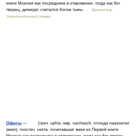
книги Моисея как посредника в откровении, тогда как бог
творец, демиург, считался богом тьмы …
Древний мир.
Энциклопедический словарь
Офиты
— (греч. ophis, евр. nachasch, отсюда naassener
змея), гностич. секта, почитавшая змея из Первой книги
Моисея как посредника в откровении, тогда как бог творец,