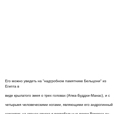
Его можно увидеть на "надгробном памятнике Бельцони" из
Египта в
виде крылатого змея о трех головах (Атма-Буддхи-Манас), и с
четырьмя человеческими ногами, являющими его андрогинный
характер; на стенах спуска в погребальные покои Рамзеса он