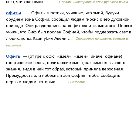
сект, чтившая змею.… …
Словарь иностранных слов русского языка
офиты
— Офиты гностики, учившие, что змий, будучи
орудием эона Софии, сообщил людям гносис о его духовной
природе. Они разделялись на «офитов» и «камнитов». Первые
учили, что Сиф был послан Софией, чтобы поддержать свет в
людях, когда Каин убил Авеля …
Справочник по ересям, сектам и
расколам
Офиты
— (от греч. ὄφις, «змея», «змей», иначе офиане)
гностические секты, почитавшие змею, как символ высшего
знания, видя в ней тот образ, который приняла верховная
Премудрость или небесный эон София, чтобы сообщить
первым людям, которых… …
Википедия