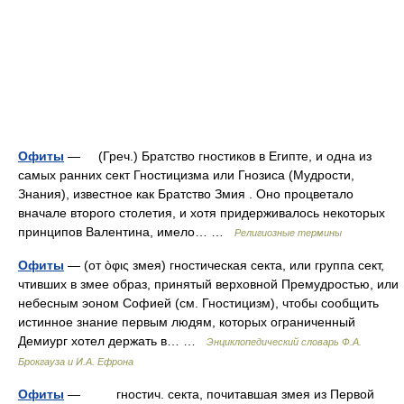
Офиты
— (Греч.) Братство гностиков в Египте, и одна из
самых ранних сект Гностицизма или Гнозиса (Мудрости,
Знания), известное как Братство Змия . Оно процветало
вначале второго столетия, и хотя придерживалось некоторых
принципов Валентина, имело… …
Религиозные термины
Офиты
— (от òφις змея) гностическая секта, или группа сект,
чтивших в змее образ, принятый верховной Премудростью, или
небесным эоном Софией (см. Гностицизм), чтобы сообщить
истинное знание первым людям, которых ограниченный
Демиург хотел держать в… …
Энциклопедический словарь Ф.А.
Брокгауза и И.А. Ефрона
Офиты
— гностич. секта, почитавшая змея из Первой