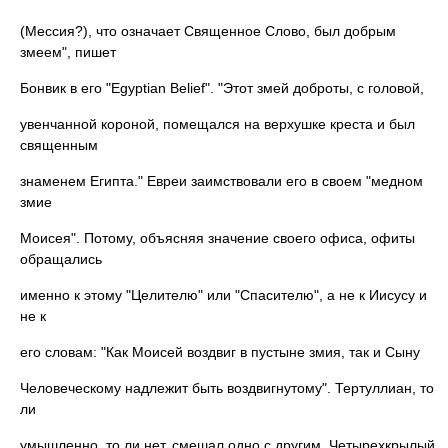
(Мессия?), что означает Священное Слово, был добрым
змеем", пишет
Бонвик в его "Egyptian Belief". "Этот змей доброты, с головой,
увенчанной короной, помещался на верхушке креста и был
священным
знаменем Египта." Евреи заимствовали его в своем "медном
змие
Моисея". Потому, объясняя значение своего офиса, офиты
обращались
именно к этому "Целителю" или "Спасителю", а не к Иисусу и
не к
его словам: "Как Моисей воздвиг в пустыне змия, так и Сыну
Человеческому надлежит быть воздвигнутому". Тертуллиан, то
ли
умышленно, то ли нет, смешал одно с другим. Четырехкрылый