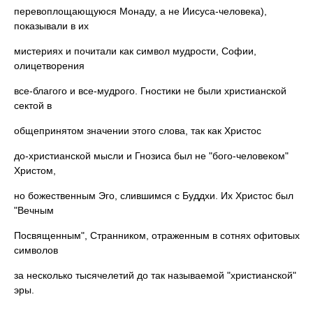
перевоплощающуюся Монаду, а не Иисуса-человека),
показывали в их
мистериях и почитали как символ мудрости, Софии,
олицетворения
все-благого и все-мудрого. Гностики не были христианской
сектой в
общепринятом значении этого слова, так как Христос
до-христианской мысли и Гнозиса был не "бого-человеком"
Христом,
но божественным Эго, слившимся с Буддхи. Их Христос был
"Вечным
Посвященным", Странником, отраженным в сотнях офитовых
символов
за несколько тысячелетий до так называемой "христианской"
эры.