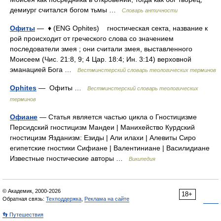
демиург считался богом тьмы …
Словарь античности
Офиты
— ♦ (ENG Ophites) гностическая секта, название к
рой происходит от греческого слова со значением
последователи змея ; они считали змея, выставленного
Моисеем (Чис. 21:8, 9; 4 Цар. 18:4; Ин. 3:14) верховной
эманацией Бога …
Вестминстерский словарь теологических терминов
Ophites
— Офиты …
Вестминстерский словарь теологических
терминов
Офиане
— Статья является частью цикла о Гностицизме
Персидский гностицизм Мандеи | Манихейство Курдский
гностицизм Язданизм: Езиды | Али илахи | Алевиты Сиро
египетские гностики Сифиане | Валентиниане | Василидиане
Известные гностические авторы …
Википедия
© Академик, 2000-2026
18+
Обратная связь:
Техподдержка
,
Реклама на сайте
👣 Путешествия