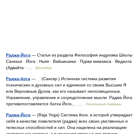
Раджа-Йога
— Статья из раздела Философия индуизма Школы
Санкхья · Йога · Ньяя · Вайшешика · Пурва мимамса · Веданта
(Адвайта · …
Википедия
Раджа-йога
— (Санскр.) Истинная система развития
психических и духовных сил и единения со своим Высшим Я
или Верховным Духом, как его называют непосвященные.
Упражнение, управление и сосредоточение мысли. Раджа Йога
противопоставляется Хатха Йоге,… …
Религиозные термины
Раджа-Йога
— (Raja Yoga) Система йоги, в которой утверждает
себя в качестве повелителя (раджа) всех своих умственных и
телесных способностей и сил. Она нацелена на реализацию
человека как хозяина, а в конечном итоге на его полную