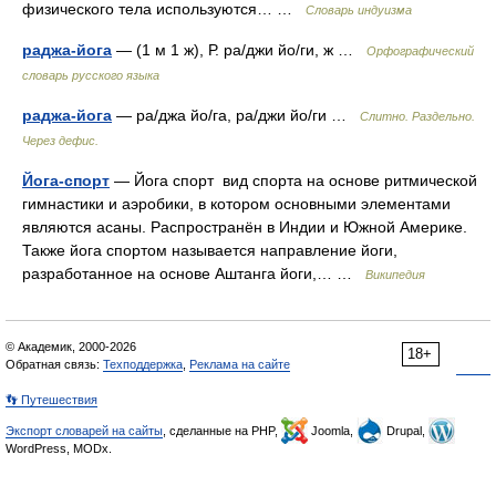
физического тела используются… …
Словарь индуизма
раджа-йога
— (1 м 1 ж), Р. ра/джи йо/ги, ж …
Орфографический
словарь русского языка
раджа-йога
— ра/джа йо/га, ра/джи йо/ги …
Слитно. Раздельно.
Через дефис.
Йога-спорт
— Йога спорт вид спорта на основе ритмической
гимнастики и аэробики, в котором основными элементами
являются асаны. Распространён в Индии и Южной Америке.
Также йога спортом называется направление йоги,
разработанное на основе Аштанга йоги,… …
Википедия
© Академик, 2000-2026
18+
Обратная связь:
Техподдержка
,
Реклама на сайте
👣 Путешествия
Экспорт словарей на сайты
, сделанные на PHP,
Joomla,
Drupal,
WordPress, MODx.