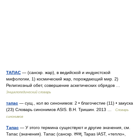
ТАПАС
— (санскр. жар), в ведийской и индуистской
мифологии, 1) космический жар, порождающий мир. 2)
Религиозный обет, совершение аскетических обрядов …
Энциклопедический словарь
тапас
— сущ., кол во синонимов: 2 • благочестие (11) • закуска
(23) Словарь синонимов ASIS. В.Н. Тришин. 2013 …
Словарь
синонимов
Тапас
— У этого термина существуют и другие значения, см.
Тапас (значения). Тапас (санскр. तपस्, Tapas IAST, «тепло»,