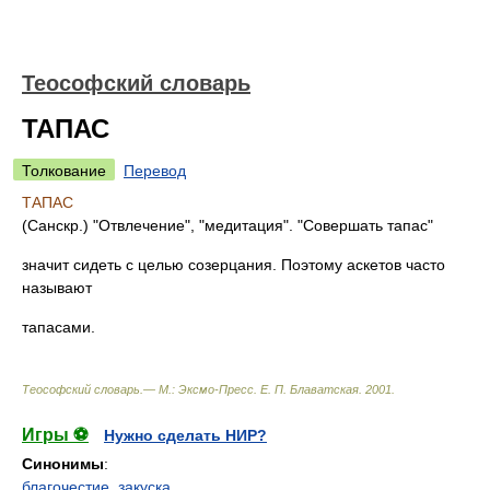
Теософский словарь
ТАПАС
Толкование
Перевод
ТАПАС
(Санскр.) "Отвлечение", "медитация". "Совершать тапас"
значит сидеть с целью созерцания. Поэтому аскетов часто
называют
тапасами.
Теософский словарь.— М.: Эксмо-Пресс
.
Е. П. Блаватская
.
2001
.
Игры ⚽
Нужно сделать НИР?
Синонимы
:
благочестие
,
закуска