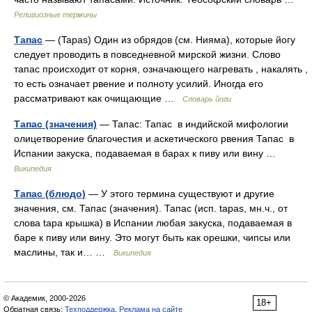
Религиозные термины
Тапас
— (Tapas) Один из обрядов (см. Нияма), которые йогу
следует проводить в повседневной мирской жизни. Слово
тапас происходит от корня, означающего нагревать , накалять ,
то есть означает рвение и полноту усилий. Иногда его
рассматривают как очищающие …
Словарь йоги
Тапас (значения)
— Тапас: Тапас в индийской мифологии
олицетворение благочестия и аскетического рвения Тапас в
Испании закуска, подаваемая в барах к пиву или вину …
Википедия
Тапас (блюдо)
— У этого термина существуют и другие
значения, см. Тапас (значения). Тапас (исп. tapas, мн.ч., от
слова tapa крышка) в Испании любая закуска, подаваемая в
баре к пиву или вину. Это могут быть как орешки, чипсы или
маслины, так и… …
Википедия
© Академик, 2000-2026
18+
Обратная связь:
Техподдержка
,
Реклама на сайте