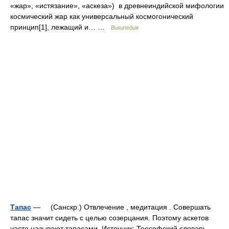
«жар», «истязание», «аскеза») в древнеиндийской мифологии
космический жар как универсальный космогонический
принцип[1], лежащий и… …
Википедия
Тапас
— (Санскр.) Отвлечение , медитация . Совершать
тапас значит сидеть с целью созерцания. Поэтому аскетов
часто называют тапасами. Источник: Теософский словарь …