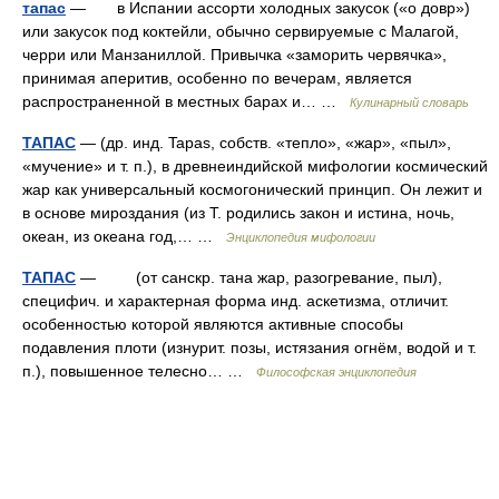
тапас
— в Испании ассорти холодных закусок («о довр»)
или закусок под коктейли, обычно сервируемые с Малагой,
черри или Манзаниллой. Привычка «заморить червячка»,
принимая аперитив, особенно по вечерам, является
распространенной в местных барах и… …
Кулинарный словарь
ТАПАС
— (др. инд. Tapas, собств. «тепло», «жар», «пыл»,
«мучение» и т. п.), в древнеиндийской мифологии космический
жар как универсальный космогонический принцип. Он лежит и
в основе мироздания (из Т. родились закон и истина, ночь,
океан, из океана год,… …
Энциклопедия мифологии
ТАПАС
— (от санскр. тана жар, разогревание, пыл),
специфич. и характерная форма инд. аскетизма, отличит.
особенностью которой являются активные способы
подавления плоти (изнурит. позы, истязания огнём, водой и т.
п.), повышенное телесно… …
Философская энциклопедия