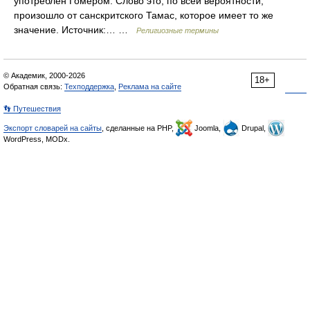
употреблен Гомером. Слово это, по всей вероятности,
произошло от санскритского Тамас, которое имеет то же
значение. Источник:… …
Религиозные термины
© Академик, 2000-2026
18+
Обратная связь:
Техподдержка
,
Реклама на сайте
👣 Путешествия
Экспорт словарей на сайты
, сделанные на PHP,
Joomla,
Drupal,
WordPress, MODx.