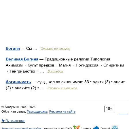
богиня
— См …
Словарь синонимов
Великая Богиня
— Традиционные религии Типология
Анимизм · Культ предков · Магия · Полидоксия · Спиритизм
· Тенгрианство · …
Википедия
богиня-мать
— сущ., кол во синонимов: 33 • адити (3) • анаит
(2) • анахите (2) • …
Словарь синонимов
© Академик, 2000-2026
18+
Обратная связь:
Техподдержка
,
Реклама на сайте
👣 Путешествия
Экспорт словарей на сайты
, сделанные на PHP,
Joomla,
Drupal,