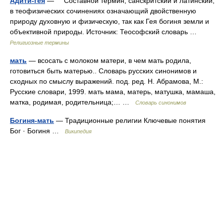
Адити-гея
— Составной термин, санскритский и латинский,
в теофизических сочинениях означающий двойственную
природу духовную и физическую, так как Гея богиня земли и
объективной природы. Источник: Теософский словарь …
Религиозные термины
мать
— всосать с молоком матери, в чем мать родила,
готовиться быть матерью.. Словарь русских синонимов и
сходных по смыслу выражений. под. ред. Н. Абрамова, М.:
Русские словари, 1999. мать мама, матерь, матушка, мамаша,
матка, родимая, родительница;… …
Словарь синонимов
Богиня-мать
— Традиционные религии Ключевые понятия
Бог · Богиня …
Википедия