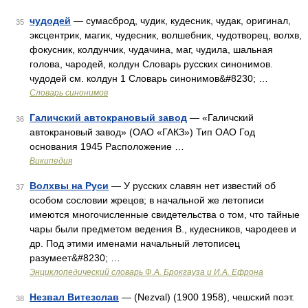
чудодей
— сумасброд, чудик, кудесник, чудак, оригинал,
35
эксцентрик, магик, чудесник, волшебник, чудотворец, волхв,
фокусник, колдунчик, чудачина, маг, чудила, шальная
голова, чародей, колдун Словарь русских синонимов.
чудодей см. колдун 1 Словарь синонимов&#8230; …
Словарь синонимов
Галичский автокрановый завод
— «Галичский
36
автокрановый завод» (ОАО «ГАКЗ») Тип ОАО Год
основания 1945 Расположение …
Википедия
Волхвы на Руси
— У русских славян нет известий об
37
особом сословии жрецов; в начальной же летописи
имеются многочисленные свидетельства о том, что тайные
чары были предметом ведения В., кудесников, чародеев и
др. Под этими именами начальный летописец
разумеет&#8230; …
Энциклопедический словарь Ф.А. Брокгауза и И.А. Ефрона
Незвал Витезслав
— (Nezval) (1900 1958), чешский поэт.
38