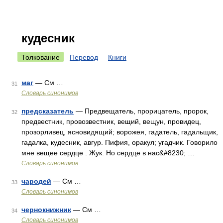
кудесник
Толкование
Перевод
Книги
маг
— См …
31
Словарь синонимов
предсказатель
— Предвещатель, прорицатель, пророк,
32
предвестник, провозвестник, вещий, вещун, провидец,
прозорливец, ясновидящий; ворожея, гадатель, гадальщик,
гадалка, кудесник, авгур. Пифия, оракул; угадчик. Говорило
мне вещее сердце . Жук. Но сердце в нас&#8230; …
Словарь синонимов
чародей
— См …
33
Словарь синонимов
чернокнижник
— См …
34
Словарь синонимов