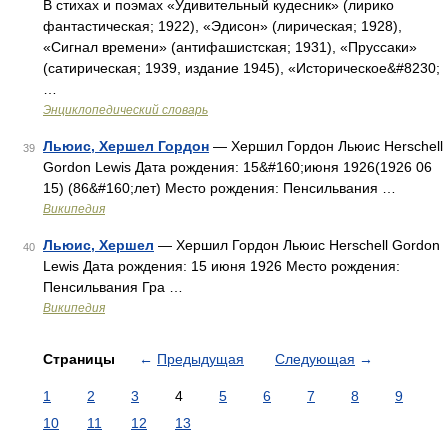
В стихах и поэмах «Удивительный кудесник» (лирико
фантастическая; 1922), «Эдисон» (лирическая; 1928),
«Сигнал времени» (антифашистская; 1931), «Пруссаки»
(сатирическая; 1939, издание 1945), «Историческое&#8230;
…
Энциклопедический словарь
Льюис, Хершел Гордон
— Хершил Гордон Льюис Herschell
39
Gordon Lewis Дата рождения: 15&#160;июня 1926(1926 06
15) (86&#160;лет) Место рождения: Пенсильвания …
Википедия
Льюис, Хершел
— Хершил Гордон Льюис Herschell Gordon
40
Lewis Дата рождения: 15 июня 1926 Место рождения:
Пенсильвания Гра …
Википедия
Страницы
←
Предыдущая
Следующая
→
1
2
3
4
5
6
7
8
9
10
11
12
13