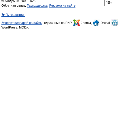
© Академик, 2000-2026
18+
Обратная связь:
Техподдержка
,
Реклама на сайте
👣 Путешествия
Экспорт словарей на сайты
, сделанные на PHP,
Joomla,
Drupal,
WordPress, MODx.