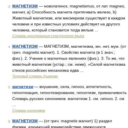
МАГНЕТИЗМ
— новолатинск. magnetismus, от лат. magnes,
3
магнит, а) Способность магнита притягивать железо, b)
Животный магнетизм, или месмеризм существует в каждом
человеке и при известных условиях действует на другого
человека, который становится тогда вялым …
Словарь иностранных слов русского языка
МАГНЕТИЗМ
— МАГНЕТИЗМ, магнетизма, мн. нет, муж. (от
4
греч. magnetis магнит). 1. Свойство магнита (в 1 знач.;
физ.). 2. Учение о магнитных явлениях (физ.). 3. То же, что
животный магнетизм (устар.; см. ниже). «Силой магнетизма
стихов российских механизма едва …
Толковый словарь Ушакова
магнетизм
— внушение, сила, гипноз, аппетитность,
5
гипнотизация, гипнотизирование, гипнотизм, приманчивость
Словарь русских синонимов. магнетизм 1. см. гипноз. 2. см
…
Словарь синонимов
МАГНЕТИЗМ
— (от греч. magnetis магнит) 1) раздел
6
физики, изучающий взаимодействие движущихся