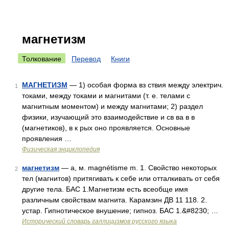
магнетизм
Толкование
Перевод
Книги
МАГНЕТИЗМ
— 1) особая форма вз ствия между электрич.
1
токами, между токами и магнитами (т. е. телами с
магнитным моментом) и между магнитами; 2) раздел
физики, изучающий это взаимодействие и св ва в в
(магнетиков), в к рых оно проявляется. Основные
проявления …
Физическая энциклопедия
магнетизм
— а, м. magnétisme m. 1. Свойство некоторых
2
тел (магнитов) притягивать к себе или отталкивать от себя
другие тела. БАС 1.Магнетизм есть всеобще имя
различным свойствам магнита. Карамзин ДВ 11 118. 2.
устар. Гипнотическое внушение; гипноз. БАС 1.&#8230; …
Исторический словарь галлицизмов русского языка