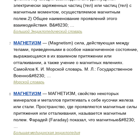
электрически заряженных частиц (тел) или частиц (тел) с
магнитным моментом, осуществляемое магнитным
полем.2) Общее наименование проявлений этого
взаимодействия. В&#8230; …
Большой Энциклопедический словарь
МАГНЕТИЗМ
— (Magnetism) сила, действующая между
7
телами, приведенными в особое намагниченное состояние,
выражающаяся в их взаимном притяжении или
отталкивании, а также учение о магнитных явлениях.
Самойлов К. И. Морской словарь. М. Л.: Государственное
Военно&#8230; …
Морской словарь
МАГНЕТИЗМ
— МАГНЕТИЗМ, свойство некоторых
8
минералов и металлов притягивать к себе кусочки железа
или стали. Пространство, где проявляются магнитные силы
притяжения или отталкивания, называется магнитным
полем. Фарадей (Faraday) показал, что магнитные&#8230;
…
Большая медицинская энциклопедия