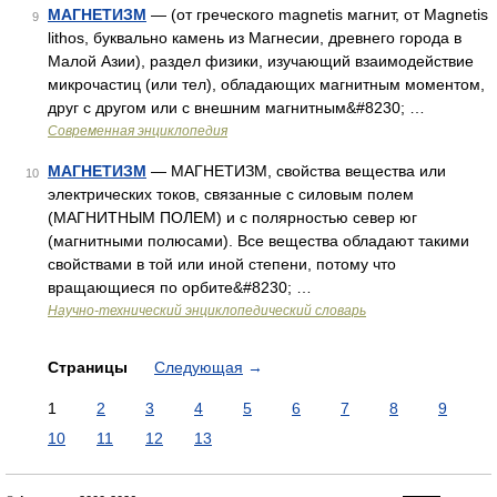
МАГНЕТИЗМ
— (от греческого magnetis магнит, от Magnetis
9
lithos, буквально камень из Магнесии, древнего города в
Малой Азии), раздел физики, изучающий взаимодействие
микрочастиц (или тел), обладающих магнитным моментом,
друг с другом или с внешним магнитным&#8230; …
Современная энциклопедия
МАГНЕТИЗМ
— МАГНЕТИЗМ, свойства вещества или
10
электрических токов, связанные с силовым полем
(МАГНИТНЫМ ПОЛЕМ) и с полярностью север юг
(магнитными полюсами). Все вещества обладают такими
свойствами в той или иной степени, потому что
вращающиеся по орбите&#8230; …
Научно-технический энциклопедический словарь
Страницы
Следующая
→
1
2
3
4
5
6
7
8
9
10
11
12
13