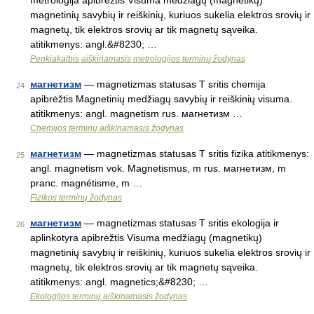
metrologija apibrėžtis Visuma medžiagų (magnetikų)
magnetinių savybių ir reiškinių, kuriuos sukelia elektros srovių ir
magnetų, tik elektros srovių ar tik magnetų sąveika.
atitikmenys: angl.&#8230; …
Penkiakalbis aiškinamasis metrologijos terminų žodynas
магнетизм
— magnetizmas statusas T sritis chemija
24
apibrėžtis Magnetinių medžiagų savybių ir reiškinių visuma.
atitikmenys: angl. magnetism rus. магнетизм …
Chemijos terminų aiškinamasis žodynas
магнетизм
— magnetizmas statusas T sritis fizika atitikmenys:
25
angl. magnetism vok. Magnetismus, m rus. магнетизм, m
pranc. magnétisme, m …
Fizikos terminų žodynas
магнетизм
— magnetizmas statusas T sritis ekologija ir
26
aplinkotyra apibrėžtis Visuma medžiagų (magnetikų)
magnetinių savybių ir reiškinių, kuriuos sukelia elektros srovių ir
magnetų, tik elektros srovių ar tik magnetų sąveika.
atitikmenys: angl. magnetics;&#8230; …
Ekologijos terminų aiškinamasis žodynas