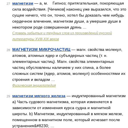
магнетизм
— а, м. Гипноз; притягательная, покоряющая
27
сила воздействия. [Чичиков] наконец уже выразился, что это
сущее ничего, что он, точно, хотел бы доказать чем нибудь
сердечное влечение, магнетизм души, а умершие души в
некотором роде совершенная дрянь …
Словарь забытых и трудных слов из произведений русской
литературы ХVIII-ХIХ веков
МАГНЕТИЗМ МИКРОЧАСТИЦ
— магн. свойства молекул,
28
атомов, атомных ядер и субъядерных частиц (т. н.
элементарных частиц). Магн. свойства элементарных
частиц обусловлены наличием у них спина, а более
сложных систем (ядер, атомов, молекул) особенностями их
строения и вкладом …
Физическая энциклопедия
магнетизм мягкого железа
— индуктированный магнетизм
29
a) Часть судового магнетизма, которая изменяется в
зависимости от изменения курса судна и магнитной
широты. b) Магнетизм, индуктированный в мягком железе,
помещенном в магнитном поле, который исчезает после
устранения&#8230; …