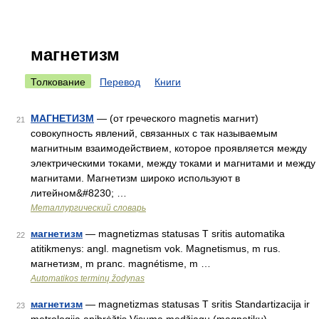
магнетизм
Толкование
Перевод
Книги
МАГНЕТИЗМ
— (от греческого magnetis магнит)
21
совокупность явлений, связанных с так называемым
магнитным взаимодействием, которое проявляется между
электрическими токами, между токами и магнитами и между
магнитами. Магнетизм широко используют в
литейном&#8230; …
Металлургический словарь
магнетизм
— magnetizmas statusas T sritis automatika
22
atitikmenys: angl. magnetism vok. Magnetismus, m rus.
магнетизм, m pranc. magnétisme, m …
Automatikos terminų žodynas
магнетизм
— magnetizmas statusas T sritis Standartizacija ir
23