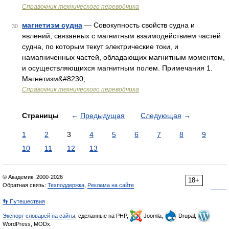
Справочник технического переводчика
магнетизм судна
— Совокупность свойств судна и
30
явлений, связанных с магнитным взаимодействием частей
судна, по которым текут электрические токи, и
намагниченных частей, обладающих магнитным моментом,
и осуществляющихся магнитным полем. Примечания 1.
Магнетизм&#8230; …
Справочник технического переводчика
Страницы
←
Предыдущая
Следующая
→
1
2
3
4
5
6
7
8
9
10
11
12
13
© Академик, 2000-2026
18+
Обратная связь:
Техподдержка
,
Реклама на сайте
👣 Путешествия
Экспорт словарей на сайты
, сделанные на PHP,
Joomla,
Drupal,
WordPress, MODx.