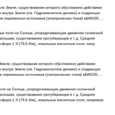
ле Земли, существование которого обусловлено действием
х внутри Земли (см. Гидромагнитное динамо) и создающих
же переменных источников (электрических токов) в&#8230; …
ые поля на Солнце, упорядочивающие движение солнечной
спышки, существование протуберанцев и т. д. Средняя
сфере 1 Э (79,6 А/м), локальные магнитные поля, напр.
емли, существование которого обусловлено действием
х внутри Земли (см. Гидромагнитное динамо) и создающих
же переменных источников (электрических токов) в&#8230; …
оля на Солнце, упорядочивающие движение солнечной
спышки, существование протуберанцев и т. д. Средняя
сфере;1 Э (79,6 А/м), локальные магнитные поля, например