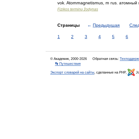
vok. Atommagnetismus, m rus. атомный
Fizikos terminų žodynas
Страницы
←
Предыдущая
Сле
1
2
3
4
5
6
© Академик, 2000-2026
Обратная связь:
Техподдерж
👣 Путешествия
Экспорт словарей на сайты
, сделанные на PHP,
Jo