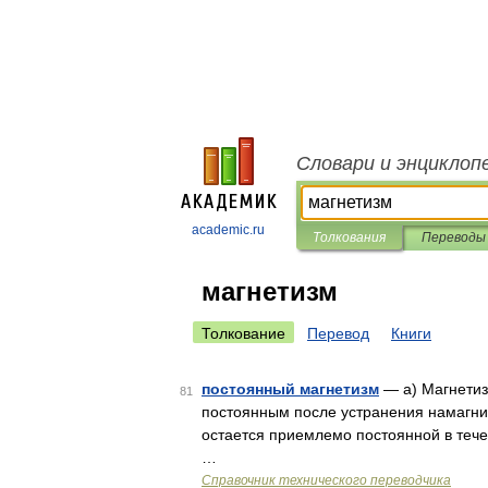
Словари и энциклоп
academic.ru
Толкования
Переводы
магнетизм
Толкование
Перевод
Книги
постоянный магнетизм
— a) Магнетиз
81
постоянным после устранения намагнич
остается приемлемо постоянной в тече
…
Справочник технического переводчика