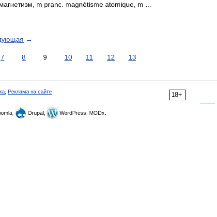
 магнетизм, m pranc. magnétisme atomique, m …
дующая
→
7
8
9
10
11
12
13
ка
,
Реклама на сайте
18+
omla,
Drupal,
WordPress, MODx.