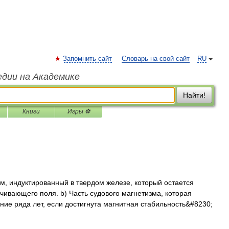
Запомнить сайт
Словарь на свой сайт
RU
едии на Академике
Найти!
Книги
Игры ⚽
м, индуктированный в твердом железе, который остается
ивающего поля. b) Часть судового магнетизма, которая
ние ряда лет, если достигнута магнитная стабильность&#8230;