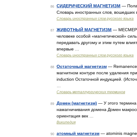
СИДЕРИЧЕСКИЙ МАГНЕТИЗМ
— Полаг
86
Словарь иностранных слов, вошедших в 
Словарь иностранных слов русского языка
ЖИВОТНЫЙ МАГНЕТИЗМ
— МЕСМЕРИ
87
человеке особой «магнетической» силы
передавать другому и этим путем влиять
впервые …
Словарь иностранных слов русского языка
Остаточный магнетизм
— Remanence О
88
магнитном контуре после удаления пр
induction Остаточной индукцией. (Ист
…
Словарь металлургических терминов
Домен (магнетизм)
— У этого термина 
89
намагничивания домена Домен макроско
ориентация век …
Википедия
атомный магнетизм
— atominis magnetiz
90