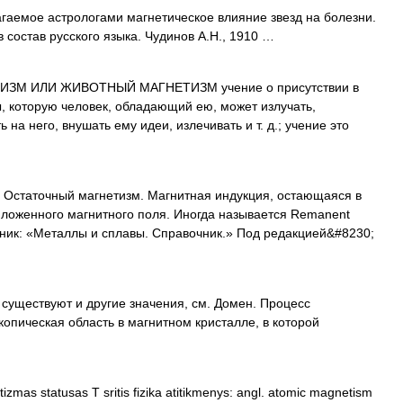
аемое астрологами магнетическое влияние звезд на болезни.
состав русского языка. Чудинов А.Н., 1910 …
ЗМ ИЛИ ЖИВОТНЫЙ МАГНЕТИЗМ учение о присутствии в
, которую человек, обладающий ею, может излучать,
 на него, внушать ему идеи, излечивать и т. д.; учение это
статочный магнетизм. Магнитная индукция, остающаяся в
иложенного магнитного поля. Иногда называется Remanent
очник: «Металлы и сплавы. Справочник.» Под редакцией&#8230;
существуют и другие значения, см. Домен. Процесс
пическая область в магнитном кристалле, в которой
mas statusas T sritis fizika atitikmenys: angl. atomic magnetism